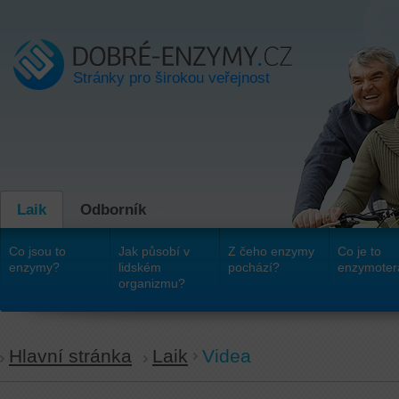
Stránky pro širokou veřejnost
Laik
Odborník
Co jsou to
Jak působí v
Z čeho enzymy
Co je to
enzymy?
lidském
pochází?
enzymoter
organizmu?
Hlavní stránka
Laik
Videa