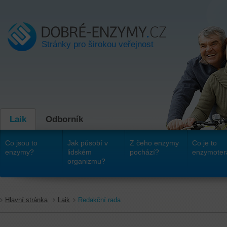
Stránky pro širokou veřejnost
Laik
Odborník
Co jsou to
Jak působí v
Z čeho enzymy
Co je to
enzymy?
lidském
pochází?
enzymoter
organizmu?
Hlavní stránka
Laik
Redakční rada