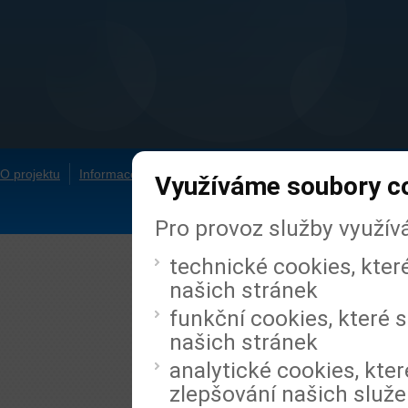
O projektu
Informace pro média
Redakční rada
Napsali o nás
Využíváme soubory c
Pro provoz služby využív
technické cookies, kter
našich stránek
funkční cookies, které s
našich stránek
analytické cookies, kter
zlepšování našich služ